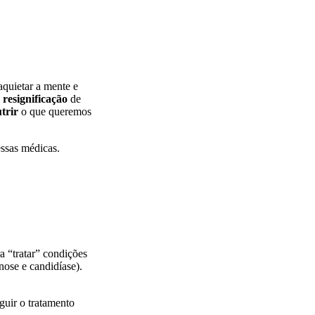
aquietar a mente e
e
resignificação
de
trir
o que queremos
essas médicas.
a “tratar” condições
nose e candidíase).
guir o tratamento