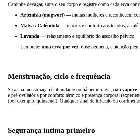
Caminhe devagar, sinta o seu corpo e registre como cada erva con
Artemísia (mugwort)
— muitas mulheres a reconhecem como
Malva / Calêndula
— maciez e conforto aos tecidos; a calên
Lavanda
— relaxamento e equilíbrio do assoalho pélvico.
Lembrete:
uma erva por vez
, dose pequena, e atenção plen
Menstruação, ciclo e frequência
Se a sua menstruação é abundante ou há hemorragia,
não vapore
—
e pré-ovulatória por conforto térmico e presença corporal (experi
(por exemplo, quinzenal). Qualquer sinal de irritação ou corriment
Segurança íntima primeiro