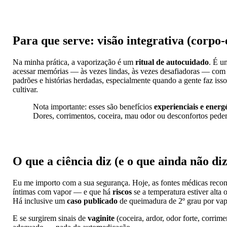
Para que serve: visão integrativa (corpo
Na minha prática, a vaporização é um
ritual de autocuidado
. É u
acessar memórias — às vezes lindas, às vezes desafiadoras — com 
padrões e histórias herdadas, especialmente quando a gente faz iss
cultivar.
Nota importante: esses são benefícios
experienciais e energ
Dores, corrimentos, coceira, mau odor ou desconfortos ped
O que a ciência diz (e o que ainda não diz
Eu me importo com a sua segurança. Hoje, as fontes médicas rec
íntimas com vapor — e que há
riscos
se a temperatura estiver alta
Há inclusive um
caso publicado
de queimadura de 2º grau por vapo
E se surgirem sinais de
vaginite
(coceira, ardor, odor forte, corrim