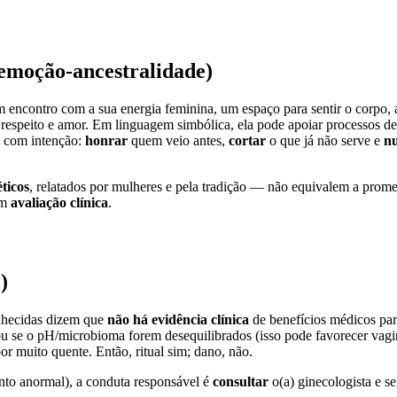
-emoção-ancestralidade)
m encontro com a sua energia feminina, um espaço para sentir o corpo, 
respeito e amor. Em linguagem simbólica, ela pode apoiar processos d
o com intenção:
honrar
quem veio antes,
cortar
o que já não serve e
nu
éticos
, relatados por mulheres e pela tradição — não equivalem a prom
em
avaliação clínica
.
)
onhecidas dizem que
não há evidência clínica
de benefícios médicos par
 ou se o pH/microbioma forem desequilibrados (isso pode favorecer vagi
r muito quente. Então, ritual sim; dano, não.
ento anormal), a conduta responsável é
consultar
o(a) ginecologista e se