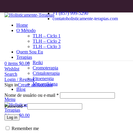
+1 (857) 999-5290
contatoholisticamente-terapias.com
Home
O Método
TLH – Ciclo 1
TLH – Ciclo 2
TLH – Ciclo 3
Quem Sou Eu
Terapias
Reiki
0
items
$
0.00
Cromoterapia
Wishlist
Cristaloterapia
Search
Fitoenergia
Login / Register
Mesareikiana
Sign in
Create an Account
Blog
Nome de usuário ou e-mail
*
Menu
Password
*
0
items
$
0.00
Log in
Remember me