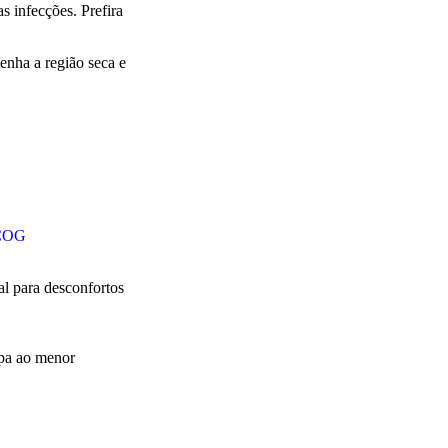
s infecções. Prefira
enha a região seca e
COG
l para desconfortos
mpa ao menor