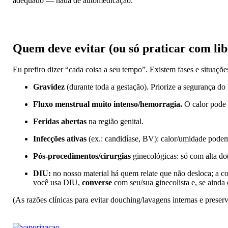
adequado — nada de automedicação.
Quem deve
evitar
(ou só praticar com lib
Eu prefiro dizer “cada coisa a seu tempo”. Existem fases e situaç
Gravidez
(durante toda a gestação). Priorize a segurança do 
Fluxo menstrual muito intenso/hemorragia.
O calor pode 
Feridas abertas
na região genital.
Infecções ativas
(ex.: candidíase, BV): calor/umidade podem
Pós-procedimentos/cirurgias
ginecológicas: só com alta do
DIU:
no nosso material há quem relate que não desloca; a co
você usa DIU,
converse
com seu/sua ginecolista e, se ainda
(As razões clínicas para evitar douching/lavagens internas e p