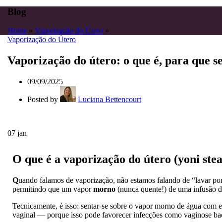
Blog
Home
»
Vaporização do Útero
»
Vaporização do Útero
Vaporização do útero: o que é, para que 
09/09/2025
Posted by
Luciana Bettencourt
07
jan
O que é a vaporização do útero (yoni ste
Q
uando falamos de vaporização, não estamos falando de “lavar por 
permitindo que um vapor
morno
(nunca quente!) de uma infusão d
Tecnicamente, é isso: sentar-se sobre o vapor morno de água com e
vaginal — porque isso pode favorecer infecções como vaginose bact