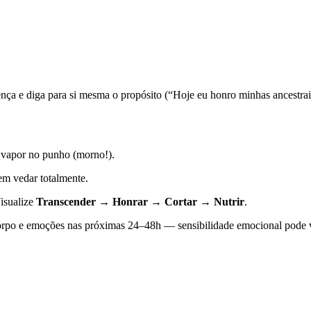
nça e diga para si mesma o propósito (“Hoje eu honro minhas ancestrai
o vapor no punho (morno!).
em vedar totalmente.
Visualize
Transcender → Honrar → Cortar → Nutrir
.
rpo e emoções nas próximas 24–48h — sensibilidade emocional pode vi