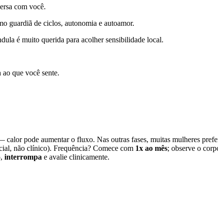
versa com você.
 guardiã de ciclos, autonomia e autoamor.
dula é muito querida para acolher sensibilidade local.
a ao que você sente.
 calor pode aumentar o fluxo. Nas outras fases, muitas mulheres pre
encial, não clínico). Frequência? Comece com
1x ao mês
; observe o corp
o,
interrompa
e avalie clinicamente.