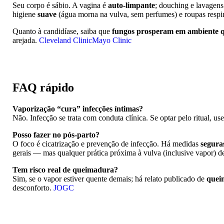
Seu corpo é sábio. A vagina é
auto-limpante
; douching e lavagens
higiene
suave
(água morna na vulva, sem perfumes) e roupas respi
Quanto à candidíase, saiba que
fungos prosperam em ambiente q
arejada.
Cleveland Clinic
Mayo Clinic
FAQ rápido
Vaporização “cura” infecções íntimas?
Não. Infecção se trata com conduta clínica. Se optar pelo ritual, 
Posso fazer no pós-parto?
O foco é cicatrização e prevenção de infecção. Há medidas
segura
gerais — mas qualquer prática próxima à vulva (inclusive vapor) d
Tem risco real de queimadura?
Sim, se o vapor estiver quente demais; há relato publicado de
quei
desconforto.
JOGC