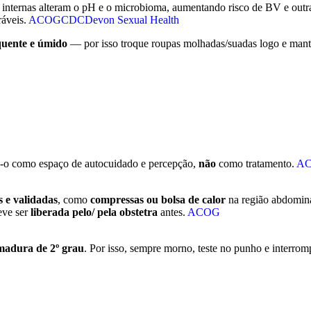
 internas alteram o pH e o microbioma, aumentando risco de BV e outra
ráveis.
ACOG
CDC
Devon Sexual Health
uente e úmido
— por isso troque roupas molhadas/suadas logo e mant
use-o como espaço de autocuidado e percepção,
não
como tratamento.
A
s e validadas
, como
compressas ou bolsa de calor
na região abdomina
eve ser
liberada pelo/ pela obstetra
antes.
ACOG
madura de 2º grau
. Por isso, sempre morno, teste no punho e interro