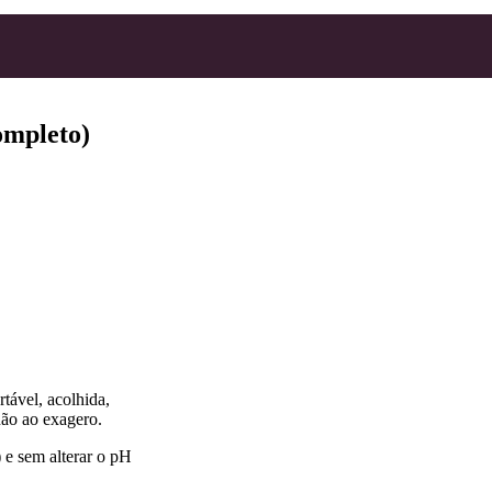
ompleto)
tável, acolhida,
não ao exagero.
 e sem alterar o pH