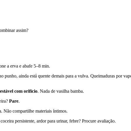
ombinar assim?
one a erva e abafe 5–8 min.
 no punho, ainda está quente demais para a vulva. Queimaduras por va
estável com orifício
. Nada de vasilha bamba.
eira?
Pare
.
a. Não compartilhe materiais íntimos.
coceira persistente, ardor para urinar, febre? Procure avaliação.