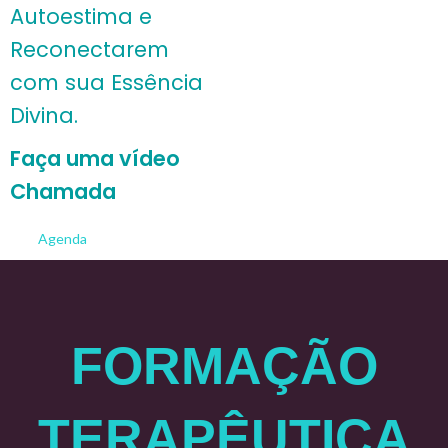
Autoestima e
Reconectarem
com sua Essência
Divina.
Faça uma
vídeo
Chamada
Agenda
FORMAÇÃO
TERAPÊUTICA