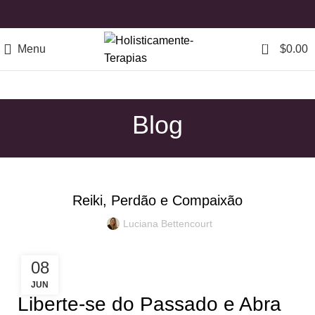
0
Menu
$
0.00
Blog
REIKI
Reiki, Perdão e Compaixão
Luciana Bettencourt
08
JUN
Liberte-se do Passado e Abra