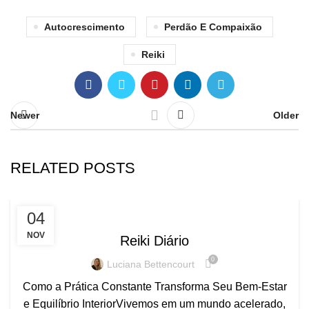
Autocrescimento
Perdão E Compaixão
Reiki
Newer
Older
RELATED POSTS
REIKI
04
NOV
Reiki Diário
0
Luciana Bettencourt
Como a Prática Constante Transforma Seu Bem-Estar
e Equilíbrio InteriorVivemos em um mundo acelerado,