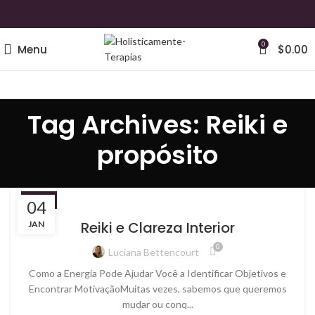
0
Menu
$
0.00
Tag Archives: Reiki e
propósito
REIKI
04
Reiki e Clareza Interior
JAN
0
Luciana Bettencourt
Como a Energia Pode Ajudar Você a Identificar Objetivos e
Encontrar MotivaçãoMuitas vezes, sabemos que queremos
mudar ou conq...