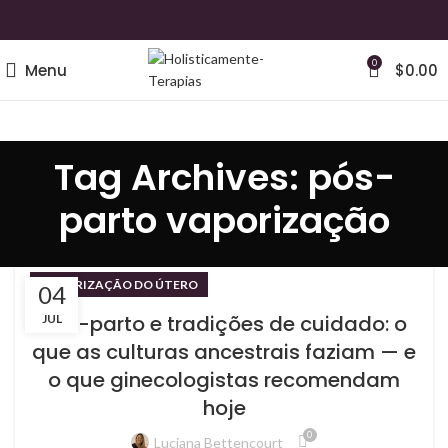
0
Menu
$
0.00
Tag Archives: pós-
parto vaporização
VAPORIZAÇÃO DO ÚTERO
04
Pós-parto e tradições de cuidado: o
JUL
que as culturas ancestrais faziam — e
o que ginecologistas recomendam
hoje
0
Luciana Bettencourt