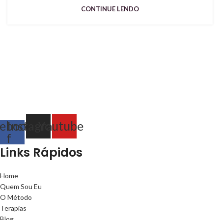
CONTINUE LENDO
ebook-
Instagram
Youtube
f
Links Rápidos
Home
Quem Sou Eu
O Método
Terapias
Blog