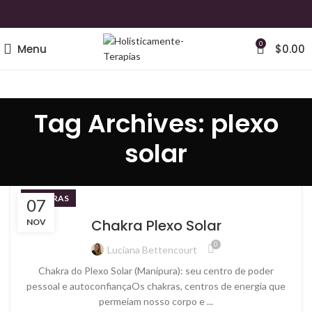
0
Menu
$
0.00
Tag Archives: plexo
solar
CHAKRAS
07
Chakra Plexo Solar
NOV
0
Luciana Bettencourt
Chakra do Plexo Solar (Manipura): seu centro de poder
pessoal e autoconfiançaOs chakras, centros de energia que
permeiam nosso corpo e ...