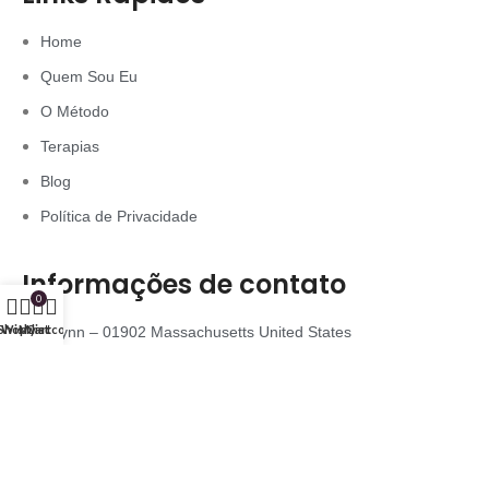
Home
Quem Sou Eu
O Método
Terapias
Blog
Política de Privacidade
Informações de contato
0
Shop
Wishlist
My account
Cart
Lynn – 01902 Massachusetts United States
contato@holisticamente-terapias.com
+1 (857) 999-5290