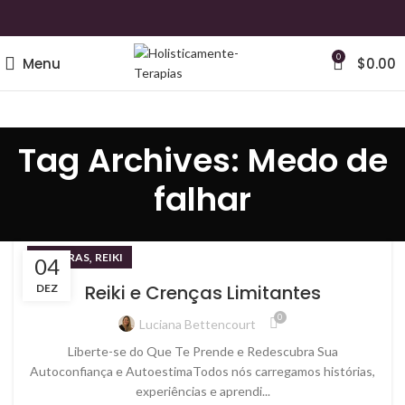
0
Menu
$
0.00
Tag Archives: Medo de
falhar
,
CHAKRAS
REIKI
04
Reiki e Crenças Limitantes
DEZ
0
Luciana Bettencourt
Liberte-se do Que Te Prende e Redescubra Sua
Autoconfiança e AutoestimaTodos nós carregamos histórias,
experiências e aprendi...