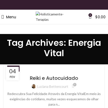
0
Menu
$
0.00
Tag Archives: Energia
Vital
REIKI
04
Reiki e Autocuidado
FEV
0
Luciana Bettencourt
Redescubra Sua Felicidade Através da Energia VitalEm meio às
exigências do cotidiano, muitas vezes esquecemos de olhar
para n...