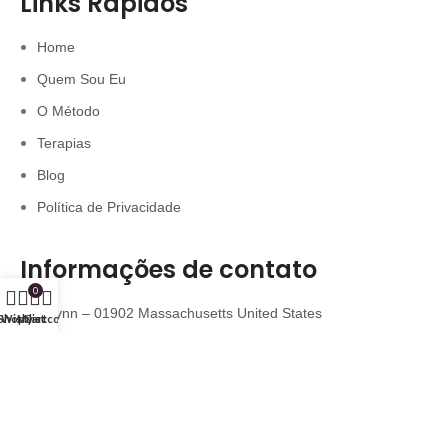
Links Rápidos
Home
Quem Sou Eu
O Método
Terapias
Blog
Política de Privacidade
Informações de contato
0
Lynn – 01902 Massachusetts United States
Shop
Wishlist
My account
Cart
contato@holisticamente-terapias.com
+1 (857) 999-5290