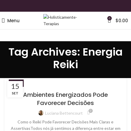
0
Menu
$
0.00
Tag Archives: Energia
Reiki
REIKI
15
Ambientes Energizados Pode
SET
Favorecer Decisões
0
Luciana Bettencourt
Como o Reiki Pode Favorecer Decisões Mais Claras e
AssertivasTodos nós já sentimos a diferença entre estar em