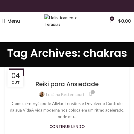
0
Menu
$
0.00
Tag Archives: chakras
REIKI
04
Reiki para Ansiedade
OUT
0
Luciana Bettencourt
Como a Energia pode Aliviar Tensões e Devolver o Controle
da sua VidaA vida moderna nos coloca em um ritmo acelerado,
onde mu...
CONTINUE LENDO